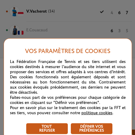
V.Vacherot
(14)
4
6
7
E.Couacaud
6
3
5
VOS PARAMÈTRES DE COOKIES
22 MAI 2024
La Fédération Française de Tennis et ses tiers utilisent des
cookies destinés à mesurer l'audience du site internet et vous
proposer des services et offres adaptés à vos centres d'intérêt.
Des cookies fonctionnels sont également déposés et sont
nécessaires au bon fonctionnement du site. Contrairement
aux cookies évoqués précédemment, ces derniers ne peuvent
être désactivés.
Faites-nous part de vos préférences pour chaque catégorie de
cookies en cliquant sur "Définir vos préférences".
Pour en savoir plus sur le traitement des cookies par la FFT et
ses tiers, vous pouvez consulter notre
politique cookies
.
TOUT
DÉFINIR VOS
REFUSER
PRÉFÉRENCES