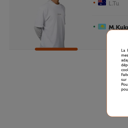
L.Tu
M.Kuk
La 
mes
ada
dép
coo
Fai
sur
Pou
pou