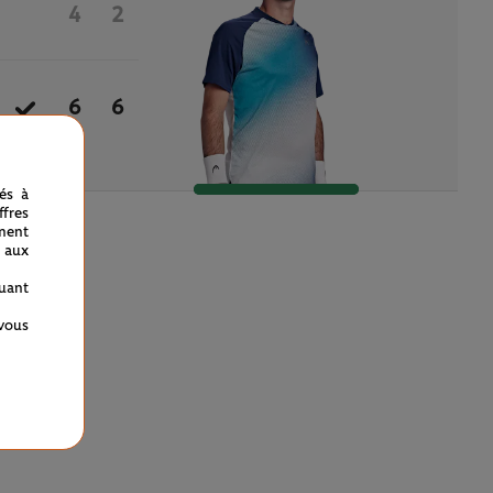
4
2
6
6
nés à
fres
ment
 aux
quant
 vous