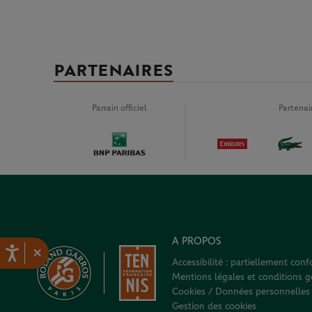
PARTENAIRES
Parrain officiel
Partena
A PROPOS
×
Accessibilité : partiellement con
Mentions légales et conditions gé
Cookies / Données personnelles
Gestion des cookies