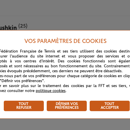
(25)
ushkin
VOS PARAMÈTRES DE COOKIES
22 MAI 2024
Fédération Française de Tennis et ses tiers utilisent des cookies desti
urer l'audience du site internet et vous proposer des services et of
ptés à vos centres d'intérêt. Des cookies fonctionnels sont égale
osés et sont nécessaires au bon fonctionnement du site. Contrairement
kies évoqués précédemment, ces derniers ne peuvent être désactivés.
tes-nous part de vos préférences pour chaque catégorie de cookies en cli
 "Définir vos préférences".
r en savoir plus sur le traitement des cookies par la FFT et ses tiers,
vez consulter notre
politique cookies
.
TOUT
DÉFINIR VOS
TOUT
REFUSER
PRÉFÉRENCES
ACCEPTER