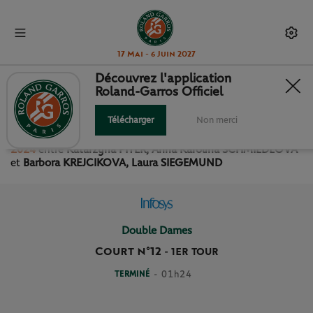
17 Mai - 6 Juin 2027
Découvrez l'application
Roland-Garros Officiel
1ER TOUR DOUBLE DAMES
Télécharger
Non merci
Revivez le match
du
1er Tour Double Dames Roland Garros
2024
entre
Katarzyna PITER, Anna Karolina SCHMIEDLOVA
et
Barbora KREJCIKOVA, Laura SIEGEMUND
Double Dames
Court n°12
-
1ER TOUR
TERMINÉ
- 01h24