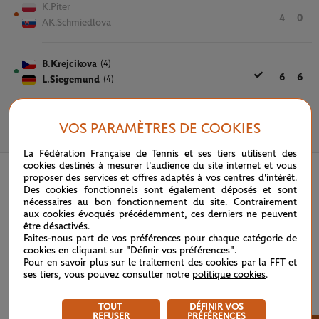
K.Piter
4
0
AK.Schmiedlova
B.Krejcikova
(4)
6
6
L.Siegemund
(4)
VOS PARAMÈTRES DE COOKIES
31 MAI 2024
La Fédération Française de Tennis et ses tiers utilisent des
cookies destinés à mesurer l'audience du site internet et vous
proposer des services et offres adaptés à vos centres d'intérêt.
Des cookies fonctionnels sont également déposés et sont
nécessaires au bon fonctionnement du site. Contrairement
aux cookies évoqués précédemment, ces derniers ne peuvent
être désactivés.
Faites-nous part de vos préférences pour chaque catégorie de
cookies en cliquant sur "Définir vos préférences".
Pour en savoir plus sur le traitement des cookies par la FFT et
ses tiers, vous pouvez consulter notre
politique cookies
.
TOUT
DÉFINIR VOS
REFUSER
PRÉFÉRENCES