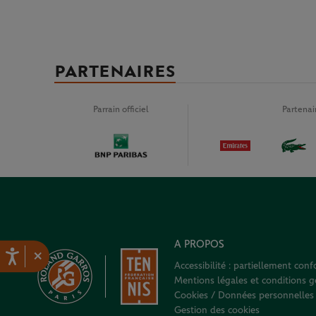
PARTENAIRES
Parrain officiel
Partena
A PROPOS
×
Accessibilité : partiellement con
Mentions légales et conditions gé
Cookies / Données personnelles
Gestion des cookies