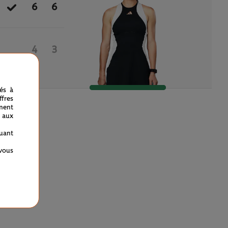
6
6
4
3
nés à
fres
ment
 aux
quant
 vous