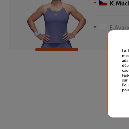
K.Muc
E.Avan
La 
mes
ada
dép
coo
Fai
sur
Pou
pou