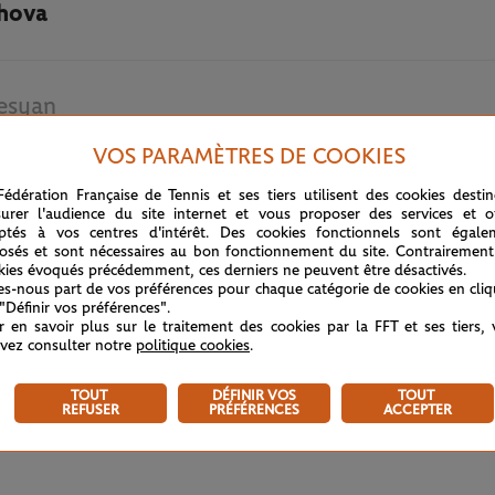
hova
esyan
VOS PARAMÈTRES DE COOKIES
4 JUIN 2023
Fédération Française de Tennis et ses tiers utilisent des cookies desti
urer l'audience du site internet et vous proposer des services et of
ptés à vos centres d'intérêt. Des cookies fonctionnels sont égale
osés et sont nécessaires au bon fonctionnement du site. Contrairement
kies évoqués précédemment, ces derniers ne peuvent être désactivés.
tes-nous part de vos préférences pour chaque catégorie de cookies en cli
 "Définir vos préférences".
r en savoir plus sur le traitement des cookies par la FFT et ses tiers,
vez consulter notre
politique cookies
.
TOUT
DÉFINIR VOS
TOUT
REFUSER
PRÉFÉRENCES
ACCEPTER