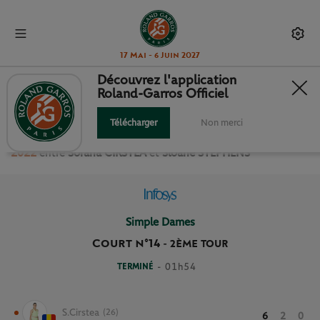
17 Mai - 6 Juin 2027
Découvrez l'application
Roland-Garros Officiel
2ÈME TOUR SIMPLE DAMES
Télécharger
Non merci
Revivez le match
du
2ème Tour Simple Dames Roland Garros
2022
entre
Sorana CIRSTEA
et
Sloane STEPHENS
Simple Dames
Court n°14
-
2ÈME TOUR
TERMINÉ
- 01h54
S.Cirstea
(26)
6
2
0