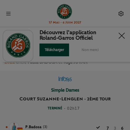
17 Mai - 6 Juin 2027
Découvrez l'application
Roland-Garros Officiel
2ÈME TOUR SIMPLE DAMES
Télécharger
Non merci
Revivez le match
du
2ème Tour Simple Dames Roland Garros
2022
entre
Paula BADOSA
et
Kaja JUVAN
Simple Dames
Court Suzanne-Lenglen
-
2ÈME TOUR
TERMINÉ
- 02h17
P.Badosa
(3)
7
3
6