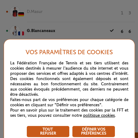
D.Masur
1
3
G.Blancaneaux
6
6
VOS PARAMÈTRES DE COOKIES
20 MAI 2022
La Fédération Française de Tennis et ses tiers utilisent des
cookies destinés à mesurer l'audience du site internet et vous
proposer des services et offres adaptés à vos centres d'intérêt.
Des cookies fonctionnels sont également déposés et sont
nécessaires au bon fonctionnement du site. Contrairement
aux cookies évoqués précédemment, ces derniers ne peuvent
être désactivés.
Faites-nous part de vos préférences pour chaque catégorie de
cookies en cliquant sur "Définir vos préférences".
Pour en savoir plus sur le traitement des cookies par la FFT et
ses tiers, vous pouvez consulter notre
politique cookies
.
TOUT
DÉFINIR VOS
REFUSER
PRÉFÉRENCES