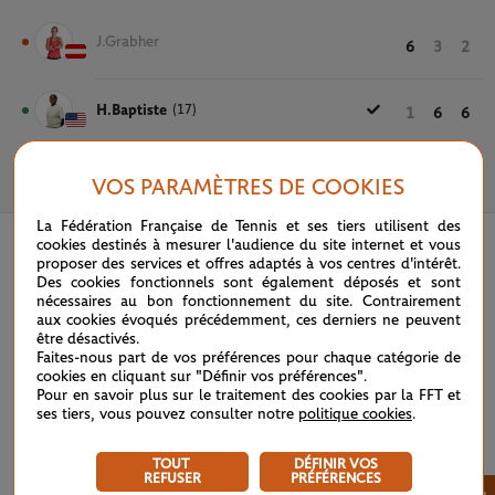
J.Grabher
6
3
2
H.Baptiste
(17)
1
6
6
VOS PARAMÈTRES DE COOKIES
18 MAI 2022
La Fédération Française de Tennis et ses tiers utilisent des
cookies destinés à mesurer l'audience du site internet et vous
proposer des services et offres adaptés à vos centres d'intérêt.
Des cookies fonctionnels sont également déposés et sont
nécessaires au bon fonctionnement du site. Contrairement
aux cookies évoqués précédemment, ces derniers ne peuvent
être désactivés.
Faites-nous part de vos préférences pour chaque catégorie de
cookies en cliquant sur "Définir vos préférences".
Pour en savoir plus sur le traitement des cookies par la FFT et
ses tiers, vous pouvez consulter notre
politique cookies
.
TOUT
DÉFINIR VOS
REFUSER
PRÉFÉRENCES