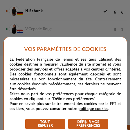
N.Schunk
6
6
V.Cepede Royg
3
1
VOS PARAMÈTRES DE COOKIES
18 MAI 2022
La Fédération Française de Tennis et ses tiers utilisent des
cookies destinés à mesurer l'audience du site internet et vous
proposer des services et offres adaptés à vos centres d'intérêt.
Des cookies fonctionnels sont également déposés et sont
nécessaires au bon fonctionnement du site. Contrairement
aux cookies évoqués précédemment, ces derniers ne peuvent
être désactivés.
Faites-nous part de vos préférences pour chaque catégorie de
cookies en cliquant sur "Définir vos préférences".
Pour en savoir plus sur le traitement des cookies par la FFT et
ses tiers, vous pouvez consulter notre
politique cookies
.
TOUT
DÉFINIR VOS
REFUSER
PRÉFÉRENCES