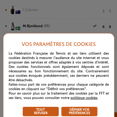
L.Cabrera
2
2
M.Bjorklund
(31)
6
6
VOS PARAMÈTRES DE COOKIES
18 MAI 2022
La Fédération Française de Tennis et ses tiers utilisent des
cookies destinés à mesurer l'audience du site internet et vous
proposer des services et offres adaptés à vos centres d'intérêt.
Des cookies fonctionnels sont également déposés et sont
nécessaires au bon fonctionnement du site. Contrairement
aux cookies évoqués précédemment, ces derniers ne peuvent
être désactivés.
Faites-nous part de vos préférences pour chaque catégorie de
cookies en cliquant sur "Définir vos préférences".
Pour en savoir plus sur le traitement des cookies par la FFT et
ses tiers, vous pouvez consulter notre
politique cookies
.
TOUT
DÉFINIR VOS
REFUSER
PRÉFÉRENCES