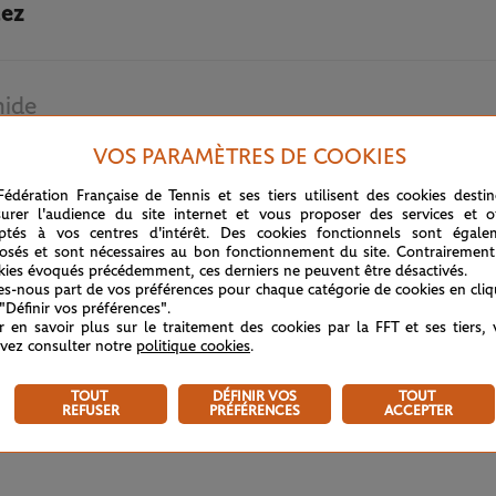
ez
hide
VOS PARAMÈTRES DE COOKIES
18 MAI 2022
Fédération Française de Tennis et ses tiers utilisent des cookies desti
urer l'audience du site internet et vous proposer des services et of
ptés à vos centres d'intérêt. Des cookies fonctionnels sont égale
osés et sont nécessaires au bon fonctionnement du site. Contrairement
kies évoqués précédemment, ces derniers ne peuvent être désactivés.
tes-nous part de vos préférences pour chaque catégorie de cookies en cli
 "Définir vos préférences".
r en savoir plus sur le traitement des cookies par la FFT et ses tiers,
vez consulter notre
politique cookies
.
TOUT
DÉFINIR VOS
TOUT
REFUSER
PRÉFÉRENCES
ACCEPTER