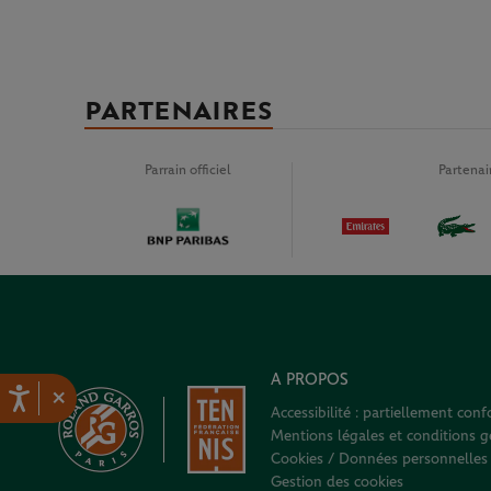
PARTENAIRES
Parrain officiel
Partena
A PROPOS
×
Accessibilité : partiellement con
Mentions légales et conditions gé
Cookies / Données personnelles
Gestion des cookies