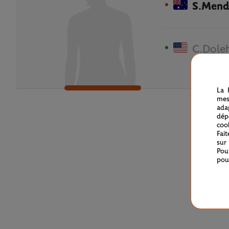
S.Mend
C.Dole
La 
mes
ada
dép
coo
Fai
sur
Pou
pou