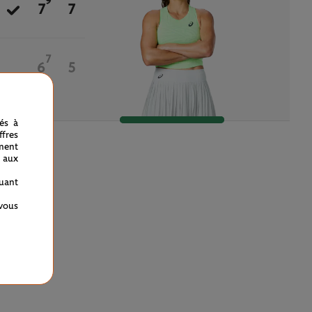
9
7
7
7
6
5
nés à
fres
ment
 aux
quant
 vous