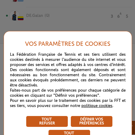
4
DE.Galan
(Q)
3
6
5
30 MAI 2021
VOS PARAMÈTRES DE COOKIES
La Fédération Française de Tennis et ses tiers utilisent des
cookies destinés à mesurer l'audience du site internet et vous
proposer des services et offres adaptés à vos centres d'intérêt.
Des cookies fonctionnels sont également déposés et sont
nécessaires au bon fonctionnement du site. Contrairement
aux cookies évoqués précédemment, ces derniers ne peuvent
être désactivés.
Faites-nous part de vos préférences pour chaque catégorie de
cookies en cliquant sur "Définir vos préférences".
Pour en savoir plus sur le traitement des cookies par la FFT et
ses tiers, vous pouvez consulter notre
politique cookies
.
TOUT
DÉFINIR VOS
REFUSER
PRÉFÉRENCES
×
TOUT