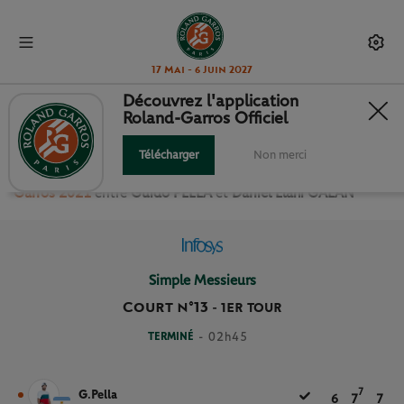
17 Mai - 6 Juin 2027
Découvrez l'application
Roland-Garros Officiel
1ER TOUR SIMPLE MESSIEURS
Télécharger
Non merci
Revivez le match
du
1er Tour Simple Messieurs Roland
Garros 2021
entre
Guido PELLA
et
Daniel Elahi GALAN
Simple Messieurs
Court n°13
-
1ER TOUR
TERMINÉ
- 02h45
7
G.Pella
6
7
7