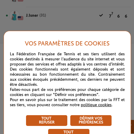
7
J.Isner
(31)
7
6
6
31 MAI 2021
VOS PARAMÈTRES DE COOKIES
La Fédération Française de Tennis et ses tiers utilisent des
cookies destinés à mesurer l'audience du site internet et vous
proposer des services et offres adaptés à vos centres d'intérêt.
Des cookies fonctionnels sont également déposés et sont
nécessaires au bon fonctionnement du site. Contrairement
aux cookies évoqués précédemment, ces derniers ne peuvent
être désactivés.
Faites-nous part de vos préférences pour chaque catégorie de
cookies en cliquant sur "Définir vos préférences".
Pour en savoir plus sur le traitement des cookies par la FFT et
ses tiers, vous pouvez consulter notre
politique cookies
.
TOUT
DÉFINIR VOS
REFUSER
PRÉFÉRENCES
×
TOUT