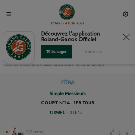
17 Mai - 6 Juin 2027
Découvrez l'application
Roland-Garros Officiel
1ER TOUR SIMPLE MESSIEURS
Télécharger
Non merci
Revivez le match
du
1er Tour Simple Messieurs Roland
Garros 2021
entre
Sam QUERREY
et
John ISNER
Simple Messieurs
Court n°14
-
1ER TOUR
TERMINÉ
- 01h45
2
S.Querrey
6
3
4