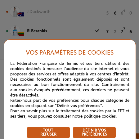
4
J.Duckworth
5
6
6
0
7
R.Berankis
7
2
7
6
VOS PARAMÈTRES DE COOKIES
3 JUIN 2021
La Fédération Française de Tennis et ses tiers utilisent des
cookies destinés à mesurer l'audience du site internet et vous
proposer des services et offres adaptés à vos centres d'intérêt.
Des cookies fonctionnels sont également déposés et sont
nécessaires au bon fonctionnement du site. Contrairement
aux cookies évoqués précédemment, ces derniers ne peuvent
être désactivés.
Faites-nous part de vos préférences pour chaque catégorie de
cookies en cliquant sur "Définir vos préférences".
Pour en savoir plus sur le traitement des cookies par la FFT et
ses tiers, vous pouvez consulter notre
politique cookies
.
TOUT
DÉFINIR VOS
REFUSER
PRÉFÉRENCES