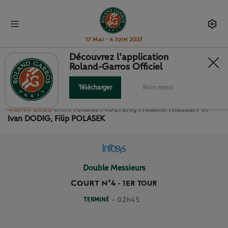
17 Mai - 6 Juin 2027
Découvrez l'application
Roland-Garros Officiel
1ER TOUR DOUBLE MESSIEURS
Télécharger
Non merci
Revivez le match
du
1er Tour Double Messieurs Roland
Garros 2021
entre
Andres MOLTENI, Frederik NIELSEN
et
Ivan DODIG, Filip POLASEK
Double Messieurs
Court n°4
-
1ER TOUR
TERMINÉ
- 02h45