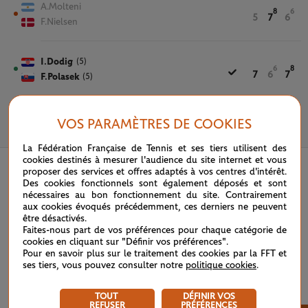
A.Molteni
8
6
5
7
6
F.Nielsen
I.Dodig
(5)
6
8
7
6
7
F.Polasek
(5)
VOS PARAMÈTRES DE COOKIES
1 JUIN 2021
La Fédération Française de Tennis et ses tiers utilisent des
cookies destinés à mesurer l'audience du site internet et vous
proposer des services et offres adaptés à vos centres d'intérêt.
Des cookies fonctionnels sont également déposés et sont
nécessaires au bon fonctionnement du site. Contrairement
aux cookies évoqués précédemment, ces derniers ne peuvent
être désactivés.
Faites-nous part de vos préférences pour chaque catégorie de
cookies en cliquant sur "Définir vos préférences".
Pour en savoir plus sur le traitement des cookies par la FFT et
ses tiers, vous pouvez consulter notre
politique cookies
.
TOUT
DÉFINIR VOS
REFUSER
PRÉFÉRENCES