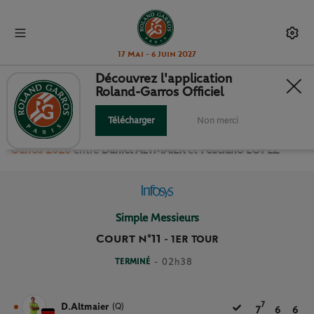
17 Mai - 6 Juin 2027
Découvrez l'application
Roland-Garros Officiel
1ER TOUR SIMPLE MESSIEURS
Télécharger
Non merci
Revivez le match
du
1er Tour Simple Messieurs Roland
Garros 2020
entre
Daniel ALTMAIER
et
Feliciano LOPEZ
Simple Messieurs
Court n°11
-
1ER TOUR
TERMINÉ
- 02h38
7
D.Altmaier
(Q)
7
6
6