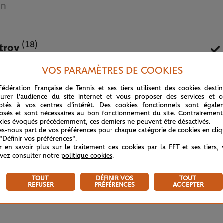
in
(18)
trov
VOS PARAMÈTRES DE COOKIES
1 OCTOBRE 2020
Fédération Française de Tennis et ses tiers utilisent des cookies desti
urer l'audience du site internet et vous proposer des services et of
ptés à vos centres d'intérêt. Des cookies fonctionnels sont égale
osés et sont nécessaires au bon fonctionnement du site. Contrairement
kies évoqués précédemment, ces derniers ne peuvent être désactivés.
tes-nous part de vos préférences pour chaque catégorie de cookies en cli
 "Définir vos préférences".
r en savoir plus sur le traitement des cookies par la FFT et ses tiers,
vez consulter notre
politique cookies
.
TOUT
DÉFINIR VOS
TOUT
REFUSER
PRÉFÉRENCES
ACCEPTER