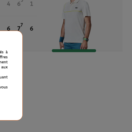
5
4
6
1
7
6
7
6
nés à
fres
ment
 aux
quant
 vous