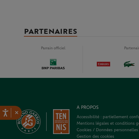
PARTENAIRES
Parrain officiel
Partena
A PROPOS
×
Accessibilité : partiellement con
Mentions légales et conditions gé
Cookies / Données personnelles
Gestion des cookies