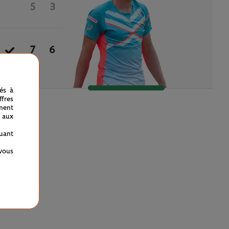
5
3
7
6
nés à
fres
ment
 aux
quant
 vous