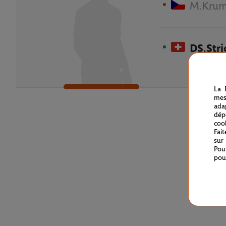
M.Krum
DS.Stri
La 
mes
ada
dép
coo
Fai
sur
Pou
pou