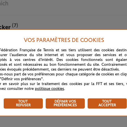
ich
(7)
cker
VOS PARAMÈTRES DE COOKIES
5 OCTOBRE 2020
Fédération Française de Tennis et ses tiers utilisent des cookies desti
urer l'audience du site internet et vous proposer des services et of
ptés à vos centres d'intérêt. Des cookies fonctionnels sont égale
osés et sont nécessaires au bon fonctionnement du site. Contrairement
kies évoqués précédemment, ces derniers ne peuvent être désactivés.
tes-nous part de vos préférences pour chaque catégorie de cookies en cli
 "Définir vos préférences".
r en savoir plus sur le traitement des cookies par la FFT et ses tiers,
vez consulter notre
politique cookies
.
TOUT
DÉFINIR VOS
TOUT
REFUSER
PRÉFÉRENCES
ACCEPTER