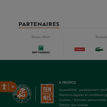
PARTENAIRES
Parrain officiel
Partena
A PROPOS
×
Accessibilité : partiellement con
Mentions légales et conditions gé
Cookies / Données personnelles
Gestion des cookies