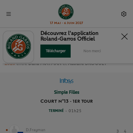
17 Mai - 6 Juin 2027
Découvrez l'application
Roland-Garros Officiel
1ER TOUR SIMPLE FILLES
Télécharger
Non merci
Revivez le match
du
1er Tour Simple Filles Roland Garros
2020
entre
Daria FRAYMAN
et
Aubane DROGUET
Simple Filles
Court n°13
-
1ER TOUR
TERMINÉ
- 01h25
D.Frayman
3
4