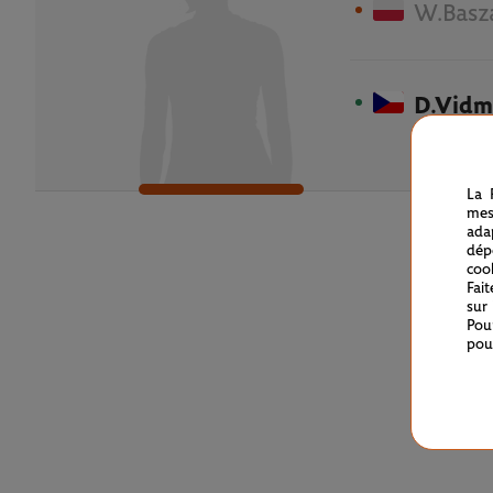
W.Basz
D.Vidm
La 
mes
ada
dép
coo
Fai
sur
Pou
pou