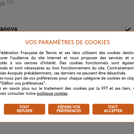
(5)
ak
anova
VOS PARAMÈTRES DE COOKIES
5 OCTOBRE 2020
Fédération Française de Tennis et ses tiers utilisent des cookies desti
urer l'audience du site internet et vous proposer des services et of
ptés à vos centres d'intérêt. Des cookies fonctionnels sont égale
osés et sont nécessaires au bon fonctionnement du site. Contrairement
kies évoqués précédemment, ces derniers ne peuvent être désactivés.
tes-nous part de vos préférences pour chaque catégorie de cookies en cli
 "Définir vos préférences".
r en savoir plus sur le traitement des cookies par la FFT et ses tiers,
vez consulter notre
politique cookies
.
TOUT
DÉFINIR VOS
TOUT
REFUSER
PRÉFÉRENCES
ACCEPTER