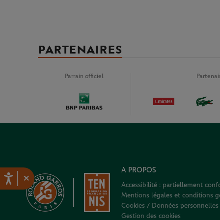
PARTENAIRES
Parrain officiel
Partena
A PROPOS
×
Accessibilité : partiellement con
Mentions légales et conditions gé
Cookies / Données personnelles
Gestion des cookies