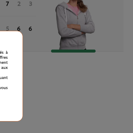
7
2
3
5
6
6
nés à
fres
ment
 aux
quant
 vous