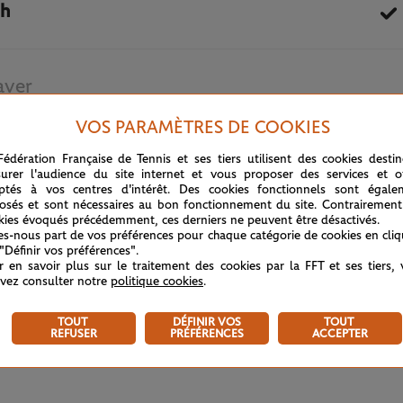
th
aver
VOS PARAMÈTRES DE COOKIES
5 OCTOBRE 2020
Fédération Française de Tennis et ses tiers utilisent des cookies desti
urer l'audience du site internet et vous proposer des services et of
ptés à vos centres d'intérêt. Des cookies fonctionnels sont égale
osés et sont nécessaires au bon fonctionnement du site. Contrairement
kies évoqués précédemment, ces derniers ne peuvent être désactivés.
tes-nous part de vos préférences pour chaque catégorie de cookies en cli
 "Définir vos préférences".
r en savoir plus sur le traitement des cookies par la FFT et ses tiers,
vez consulter notre
politique cookies
.
TOUT
DÉFINIR VOS
TOUT
REFUSER
PRÉFÉRENCES
ACCEPTER