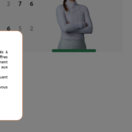
2
7
6
6
5
2
nés à
fres
ment
 aux
quant
 vous