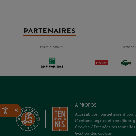
PARTENAIRES
Parrain officiel
Partena
A PROPOS
×
Accessibilité : partiellement con
Mentions légales et conditions gé
Cookies / Données personnelles
Gestion des cookies