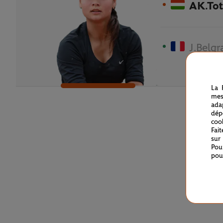
AK.To
J.Belgr
La 
mes
ada
dép
coo
Fai
sur
Pou
pou