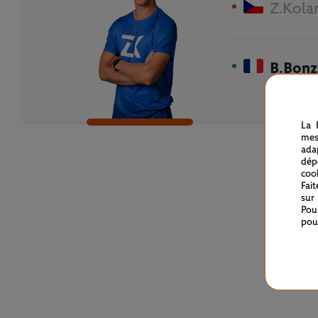
Z.Kola
B.Bonz
La 
mes
ada
dép
coo
Fai
sur
Pou
pou