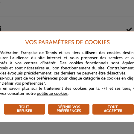
r
i
VOS PARAMÈTRES DE COOKIES
21 SEPTEMBRE 2020
Fédération Française de Tennis et ses tiers utilisent des cookies desti
urer l'audience du site internet et vous proposer des services et of
ptés à vos centres d'intérêt. Des cookies fonctionnels sont égale
osés et sont nécessaires au bon fonctionnement du site. Contrairement
kies évoqués précédemment, ces derniers ne peuvent être désactivés.
tes-nous part de vos préférences pour chaque catégorie de cookies en cli
 "Définir vos préférences".
r en savoir plus sur le traitement des cookies par la FFT et ses tiers,
vez consulter notre
politique cookies
.
TOUT
DÉFINIR VOS
TOUT
REFUSER
PRÉFÉRENCES
ACCEPTER