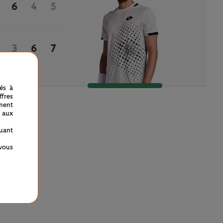
6
4
5
3
6
7
nés à
fres
ment
 aux
quant
 vous