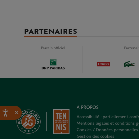
PARTENAIRES
Parrain officiel
Partena
A PROPOS
×
Accessibilité : partiellement con
Mentions légales et conditions gé
Cookies / Données personnelles
Gestion des cookies