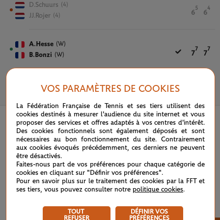
D.Schuurs
(4)
5
4
6
6
JJ.Rojer
(4)
A.Hesse
(W)
7
7
7
7
B.Bonzi
(W)
VOS PARAMÈTRES DE COOKIES
30 MAI 2019
La Fédération Française de Tennis et ses tiers utilisent des
cookies destinés à mesurer l'audience du site internet et vous
proposer des services et offres adaptés à vos centres d'intérêt.
Des cookies fonctionnels sont également déposés et sont
nécessaires au bon fonctionnement du site. Contrairement
aux cookies évoqués précédemment, ces derniers ne peuvent
être désactivés.
Faites-nous part de vos préférences pour chaque catégorie de
cookies en cliquant sur "Définir vos préférences".
Pour en savoir plus sur le traitement des cookies par la FFT et
ses tiers, vous pouvez consulter notre
politique cookies
.
TOUT
DÉFINIR VOS
REFUSER
PRÉFÉRENCES