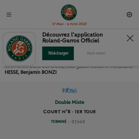
17 Mai - 6 Juin 2027
Découvrez l'application
Roland-Garros Officiel
1ER TOUR DOUBLE MIXTE
Télécharger
Non merci
Revivez le match
du
1er Tour Double Mixte Roland Garros
2019
entre
Demi SCHUURS, Jean-julien ROJER
et
Amandine
HESSE, Benjamin BONZI
Double Mixte
Court n°8
-
1ER TOUR
TERMINÉ
- 01h40