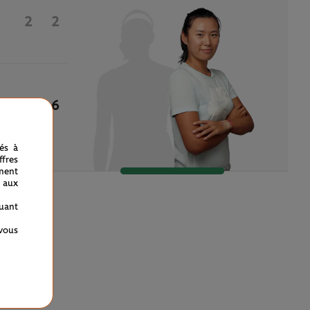
2
2
6
6
nés à
fres
ment
 aux
quant
 vous