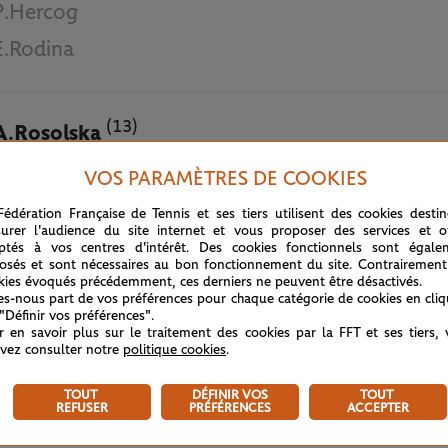
P.Hercog
E.Rodina
(13)
A.Rosolska
(13)
Z.Yang
VOS PARAMÈTRES DE COOKIES
Fédération Française de Tennis et ses tiers utilisent des cookies desti
30 MAI 2019
urer l'audience du site internet et vous proposer des services et of
ptés à vos centres d'intérêt. Des cookies fonctionnels sont égale
osés et sont nécessaires au bon fonctionnement du site. Contrairement
kies évoqués précédemment, ces derniers ne peuvent être désactivés.
tes-nous part de vos préférences pour chaque catégorie de cookies en cli
 "Définir vos préférences".
r en savoir plus sur le traitement des cookies par la FFT et ses tiers,
vez consulter notre
politique cookies
.
TOUT
DÉFINIR VOS
TOUT
REFUSER
PRÉFÉRENCES
ACCEPTER