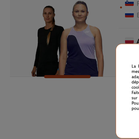
La 
mes
ada
dép
coo
Fai
sur
Pou
pou