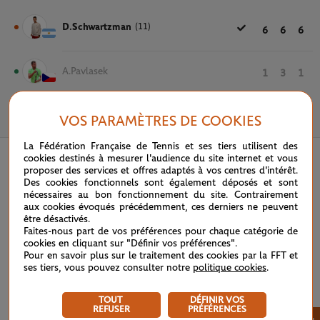
D.Schwartzman
(11)
6
6
6
A.Pavlasek
1
3
1
VOS PARAMÈTRES DE COOKIES
31 MAI 2018
La Fédération Française de Tennis et ses tiers utilisent des
cookies destinés à mesurer l'audience du site internet et vous
proposer des services et offres adaptés à vos centres d'intérêt.
Des cookies fonctionnels sont également déposés et sont
nécessaires au bon fonctionnement du site. Contrairement
aux cookies évoqués précédemment, ces derniers ne peuvent
être désactivés.
Faites-nous part de vos préférences pour chaque catégorie de
cookies en cliquant sur "Définir vos préférences".
Pour en savoir plus sur le traitement des cookies par la FFT et
ses tiers, vous pouvez consulter notre
politique cookies
.
TOUT
DÉFINIR VOS
REFUSER
PRÉFÉRENCES